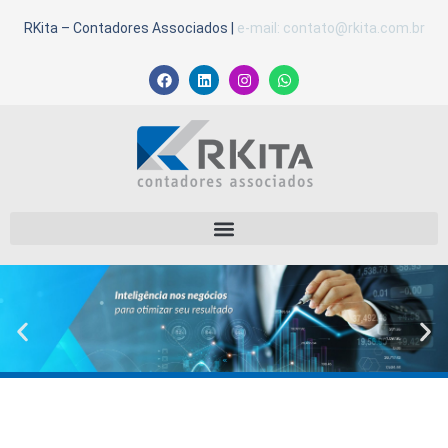
RKita – Contadores Associados
|
e-mail: contato@rkita.com.br