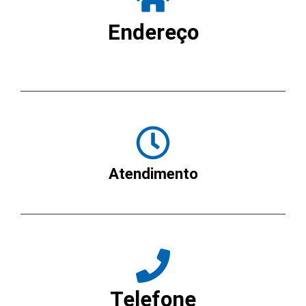
Endereço
Rua Martiniano de Carvalho, 181 – Sala 03 – Bela Vista –
São Paulo – CEP 01321-001
Atendimento
Horário comercial: 8h30 ~ 18h00
Telefone