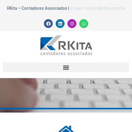
RKita – Contadores Associados
|
e-mail: contato@rkita.com.br